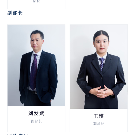
部长
查看详情 →
副部长
刘发斌
破产清算与重整
王琪
破产清算与重整
副部长
副部长
查看详情 →
查看详情 →