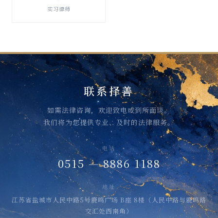
破产清算与重整
实习律师
查看详情 →
联系择善
如需法律咨询，欢迎致电或到所面谈。
我们将为您提供专业、及时的法律服务。
电话
0515 — 8886 1188
地址
江苏省盐城市人民中路5号鹿鸣广场 B座 8楼（人民中路与鹿鸣路
交汇处西南角）