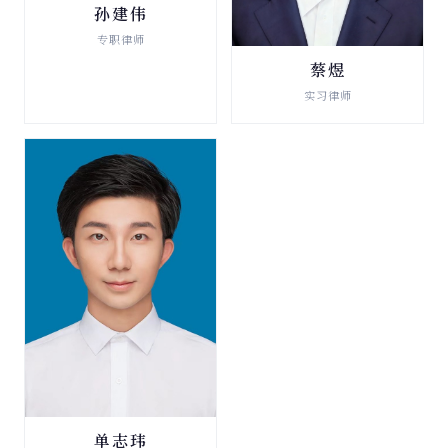
孙建伟
破产清算与重整
专职律师
查看详情 →
蔡煜
破产清算与重整
实习律师
查看详情 →
单志玮