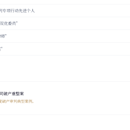
系列专项行动先进个人
双优委员"
师"
"
司破产重整案
年度破产审判典型案例。