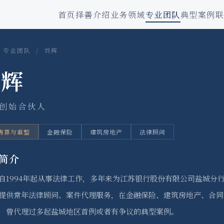
首页
择善介绍
业务领域
专业团队
典型案例
/
专业团队
/ 刘辉
刘辉
·创始合伙人
清算与重整
金融保险
建筑房地产
法律顾问
简介
自1994年起从事法律工作，多年来为江苏银行股份有限公司盐城分
提供常年法律顾问、案件代理服务，在金融保险、建筑房地产、合同纠
，曾代理过多起盐城地区首例或者有争议的典型案例。