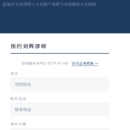
，盐城市专业律师人才库破产清算与并购重组专业律师
预约刘辉律师
咨询服务参考价 ¥599/半小时 ·
详见业务领域 →
姓名
联系电话
偏好日期