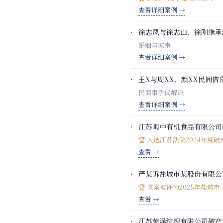
查看详细案例 →
徐志凤与徐志山、徐刚继承
婚姻与家事
查看详细案例 →
王X与周XX、颜XX民间借
民商事争议解决
查看详细案例 →
江苏闽中有机食品有限公司
🏆 入选江苏法院2024年
查看 →
严某诉盐城市某股份有限公
🏆 该案被评为2025年盐城
查看 →
江苏荣泽纺织有限公司破产