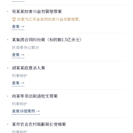
吴某某妨害兴奋剂管理罪案
🏆 该案为江苏省首例妨害兴奋剂管理罪。
查看 →
某集团合同纠纷案（标的额1.5亿余元）
民商事争议解决
查看 →
胡某某故意杀人案
刑事辩护
查看 →
向某等非法制造枪支罪案
刑事辩护
查看详细案例 →
某市农业农村局副局长受贿案
刑事辩护