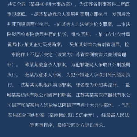
共安全罪（某县404特大事故案），为江苏省刑事案件二审庭
审观摩庭。 - 胡某某故意杀人案原判死刑立即执行，发回后改
判死刑缓期两年执行。 - 向某等人非法制造枪支罪案，二审法
院驳回检察院数罪并罚的抗诉，维持原判。 - 某市农业农村局
副局长c某某正处级受贿案。 - 吴某某妨害兴奋剂管理罪，检
察院作出不起诉决定（该案为江苏省首例妨害兴奋剂管理
罪）。 - 韩某某故意杀人罪案，为犯罪嫌疑人争取到死刑缓期
执行。 - 张某故意杀人罪案，为犯罪嫌疑人争取到死刑缓期执
行。 - 沈某某协助组织卖淫罪案，罪名变为介绍卖淫罪。 - 盐
城某某纺织有限公司破产和解案、江苏某某某医疗器械有限公
司破产和解案均入选盐城法院破产审判十大典型案例。 - 代理
某集团合同纠纷案（案涉标的额1.5亿余元），经最高人民法
院再审程序，最终驳回对方诉讼请求。