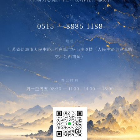
电话
0515 — 8886 1188
地址
江苏省盐城市人民中路5号鹿鸣广场 B座 8楼（人民中路与鹿鸣路
交汇处西南角）
办公时间
周一至周五 08:30 — 11:30，14:30 — 18:00
微信咨询