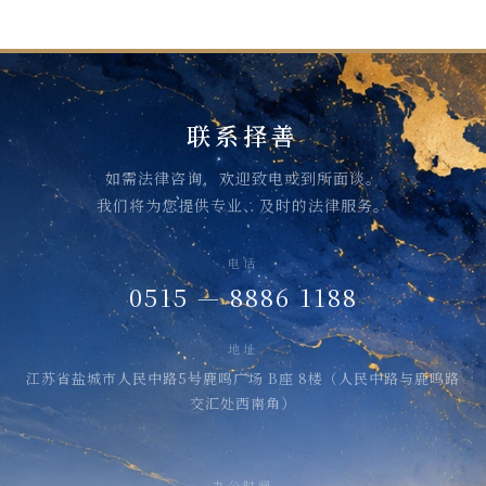
联系择善
如需法律咨询，欢迎致电或到所面谈。
我们将为您提供专业、及时的法律服务。
电话
0515 — 8886 1188
地址
江苏省盐城市人民中路5号鹿鸣广场 B座 8楼（人民中路与鹿鸣路
交汇处西南角）
办公时间