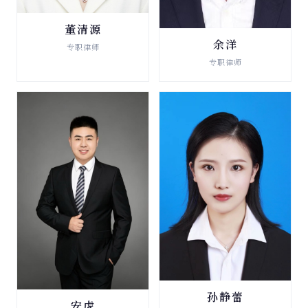
董清源
法律顾问
余洋
专职律师
法律顾问
查看详情 →
专职律师
查看详情 →
孙静蕾
法律顾问
安虎