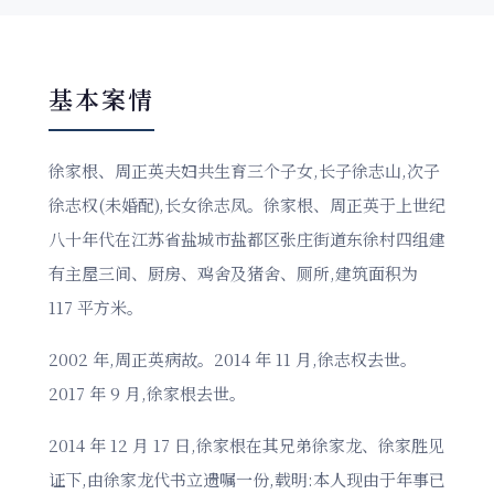
基本案情
徐家根、周正英夫妇共生育三个子女,长子徐志山,次子
徐志权(未婚配),长女徐志凤。徐家根、周正英于上世纪
八十年代在江苏省盐城市盐都区张庄街道东徐村四组建
有主屋三间、厨房、鸡舍及猪舍、厕所,建筑面积为
117 平方米。
2002 年,周正英病故。2014 年 11 月,徐志权去世。
2017 年 9 月,徐家根去世。
2014 年 12 月 17 日,徐家根在其兄弟徐家龙、徐家胜见
证下,由徐家龙代书立遗嘱一份,载明:本人现由于年事已