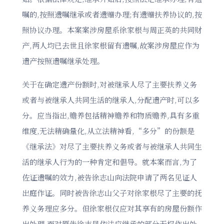
嘱的,按照遗嘱继承或者遗赠办理;有遗赠扶养协议的,按
照协议办理。本案案涉房屋系徐家根与周正英的共同财
产,两人均已去世且徐家根留有遗嘱,故案涉房屋应作为
遗产按照遗嘱继承处理。
关于在确定遗产份额时,对被继承人尽了主要扶养义务
或者与被继承人共同生活的继承人,分配遗产时,可以多
分。应当指出,赡养包括精神赡养和物质赡养,具有多重
维度,无法精确量化,从立法精神看,“多分”的份额是
《继承法》对尽了主要扶养义务或者与被继承人共同生
活的继承人行为的一种肯定和倡导。就本案而言,为了
佐证遗嘱的效力,被告徐志山向法院申请了两名见证人
出庭作证。同时被告徐志山父子对徐家根尽了主要的抚
养义务理应多分。但徐家根仅应对其享有的房屋份额作
出处理,而对原告徐志凤依法应继承的部分无权作出处