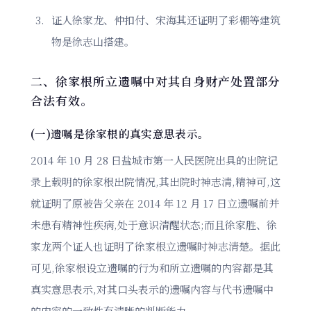
证人徐家龙、仲扣付、宋海其还证明了彩棚等建筑
物是徐志山搭建。
二、徐家根所立遗嘱中对其自身财产处置部分
合法有效。
(一)遗嘱是徐家根的真实意思表示。
2014 年 10 月 28 日盐城市第一人民医院出具的出院记
录上载明的徐家根出院情况,其出院时神志清,精神可,这
就证明了原被告父亲在 2014 年 12 月 17 日立遗嘱前并
未患有精神性疾病,处于意识清醒状态;而且徐家胜、徐
家龙两个证人也证明了徐家根立遗嘱时神志清楚。据此
可见,徐家根设立遗嘱的行为和所立遗嘱的内容都是其
真实意思表示,对其口头表示的遗嘱内容与代书遗嘱中
的内容的一致性有清晰的判断能力。