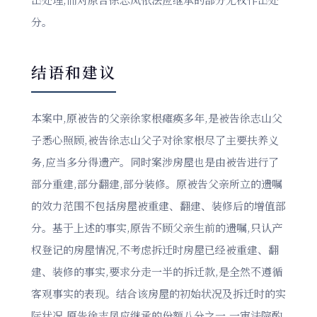
分。
结语和建议
本案中,原被告的父亲徐家根瘫痪多年,是被告徐志山父
子悉心照顾,被告徐志山父子对徐家根尽了主要扶养义
务,应当多分得遗产。同时案涉房屋也是由被告进行了
部分重建,部分翻建,部分装修。原被告父亲所立的遗嘱
的效力范围不包括房屋被重建、翻建、装修后的增值部
分。基于上述的事实,原告不顾父亲生前的遗嘱,只认产
权登记的房屋情况,不考虑拆迁时房屋已经被重建、翻
建、装修的事实,要求分走一半的拆迁款,是全然不遵循
客观事实的表现。结合该房屋的初始状况及拆迁时的实
际状况,原告徐志凤应继承的份额八分之一,一审法院酌