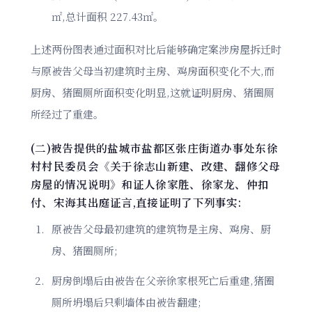
㎡,总计面积 227.43㎡。
上述两份图表通过面积对比后能够确定案涉房屋拆迁时
与原被告父母当初建筑时主房、鸡房面积变化不大,而
厨房、猪圈厕所面积变化明显,这就证明厨房、猪圈厕
所经过了重建。
(二)被告提供的盐城市盐都区张庄街道办事处东徐
村村民委员会《关于徐志山新建、改建、翻修父母
房屋的情况说明》和证人徐家胜、徐家龙、仲扣
付、宋海其出庭证言,直接证明了下列事实:
原被告父母最初建筑的建筑物是主房、鸡房、厨
房、猪圈厕所;
厨房倒塌后由被告在父亲徐家根死亡后重建,猪圈
厕所坍塌后只剩墙体由被告翻建;