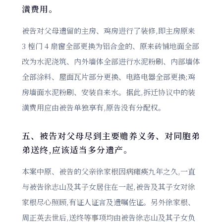
潢费用。
被告对父母遗留的主房、鸡房进行了装修,即主房原来
3 樘门 4 扇窗全部更换为铝合金的、原来砖铺地面全部
改为水泥浇筑、内外墙体全部进行水泥粉刷、内部墙体
全部涂料、屋面瓦片部分更换、电路电器全部更换;鸡
房墙面水泥粉刷、安装自来水。据此,拆迁协议中的装
潢费用应由被告单独享有,原告没有分配权。
五、被告对父母尽到主要赡养义务、对同胞弟
弟送终,应该适当多分遗产。
本案中原、被告的父亲徐家根因病瘫痪九年之久,一直
与被告徐志山及其子女居住在一起,被告及其子女对徐
家根尽心照顾,有证人证言及遗嘱佐证。另外徐家根、
周正英去世后,送终等事项均由被告徐志山及其子女负