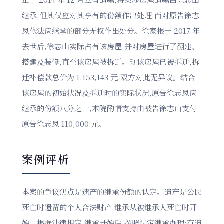
继承,但其仅应对其享有的份额作出处理,而对原告徐志
凤依法应继承的部分无权作出处分。徐家根于 2017 年
去世后,徐志山实际占有该房屋,并对房屋进行了翻建、
搭建及装修,直至该房屋被拆迁。现该房屋已被拆迁,拆
迁补偿款总价为 1,153,143 元,双方对此无异议。结合
该房屋的初始状况及拆迁时的实际状况,原告徐志凤应
继承的份额八分之一,本院酌情支持由被告徐志山支付
原告徐志凤 110,000 元。
案例评析
本案的争议焦点是遗产的继承份额的认定。遗产是公民
死亡时遗留的个人合法财产,继承从被继承人死亡时开
始。根据法律规定,继承开始后,按照法定继承办理;有遗