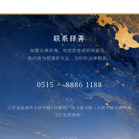
联系择善
如需法律咨询，欢迎致电或到所面谈。
我们将为您提供专业、及时的法律服务。
电话
0515 — 8886 1188
地址
江苏省盐城市人民中路5号鹿鸣广场 B座 8楼（人民中路与鹿鸣路
交汇处西南角）
办公时间