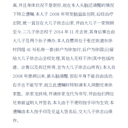
高,并且身体状况不是很好,故在本人头脑还清醒的情况
下特立遗嘱,本人于 2008 年突发脑溢血住院,后经治疗
出院,就一直住在大儿子徐志山家,并由大儿子一家照顾
至今,二儿子徐志权于 2014 年 11 月去世,其身后事也由
大儿子及两个孙子操办;本人自愿将位于张庄街道东徐
村四组 41 号私房一套(前户为徐加付,后户为徐国云)留
给大儿子徐志山全权处理,其他人无权干涉(其中包括改
建、出售以及拆迁所得,全为大儿子徐志山所有);本人自
2008 年患病以来,虽头脑清醒,但右半身不能自由活动,
右手也不能写字,故立此遗嘱时特别请本人同胞兄弟徐
家胜、徐家龙到场,并请徐家龙代为书写,并由他们两位
兄弟做证明人并签名,本人由于不便则按手印为生效;本
遗嘱由本人按手印及见证人签名后,交大儿子徐志山保
存。