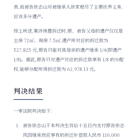
责,故被告徐志山对被继承人徐家根尽了主要扶养义务,
应该多分遗产。
综上所述,案涉房屋拆迁时,原、被告父母的遗产仅仅是
主房 72㎡、鸡房 7.5㎡,遗产所对应的拆迁款为
527,825 元,原告只能对其母亲的遗产继承 1/4(即遗产
1/8)。据此,原告只对遗产对应的拆迁款享有 1/8 的分配
权,能够分配所得拆迁款为 62,978.13 元。
判决结果
一审法院判决如下:
被告徐志山于本判决生效后十五日内支付原告徐志
凤因继承而应享有的拆迁补偿款人民币 110,000