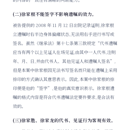
(二)徐家根不能签字不影响遗嘱的效力。
被告提供的 2008 年 11 月 12 日出院记录证明,徐家根
立遗嘱时右半边身体偏瘫状态,无法用右手进行书写或
签名。虽然《继承法》第十七条第三款规定“代书遗嘱
应当有两个以上见证人在场见证,由其中一人代书,注明
年、月、日,并由代书人、其他见证人和遗嘱人签名”,
但是本案中徐家根因无法书写签名而只能在遗嘱上采用
捺印的方式确认其意思表示。因此,本案中徐家根的捺
印便是他的“签字”,是他的真实意识表示。徐家根遗
嘱的格式内容是符合代书遗嘱法定要件要求,是合法有
效的。
(三)徐家胜、徐家龙的代书、见证行为客观有效。