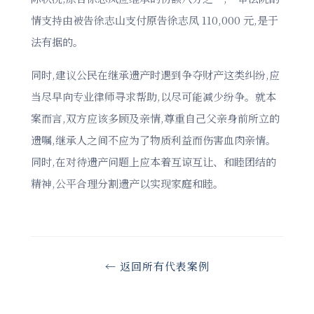
情支持由被告徐志山支付原告徐志凤 110,000 元,是于
法有据的。
同时,建议公民在继承遗产时遇到争夺财产这类纠纷,应
当尽早向专业律师寻求帮助,以尽可能减少纷争。就本
案而言,双方应该多顾及亲情,尊重自己父亲身前所立的
遗嘱,继承人之间不应为了物质利益而伤害血肉亲情。
同时,在对待遗产问题上应本着互谅互让、和睦团结的
精神,公平合理分割遗产以实现家庭和睦。
← 返回所有代表案例